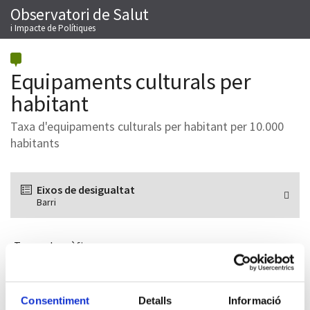
Observatori de Salut
Salta
M
al
i Impacte de Polítiques
contingut
Equipaments culturals per
habitant
Taxa d'equipaments culturals per habitant per 10.000
habitants
Eixos de desigualtat
Barri
Torna als gràfics
Descripció del mapa
Consentiment
Detalls
Informació