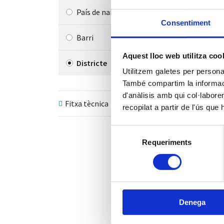
A la f
País de naixement
els dis
Consentiment
quintil
Barri
A la f
Aquest lloc web utilitza coo
Districte
la lín
Utilitzem galetes per personali
També compartim la informació
Desc
d'anàlisis amb qui col·labore
Fitxa tècnica
recopilat a partir de l'ús que
En aqu
anys am
cada di
Selecció
dispon
Requeriments
de
represe
consentiment
valors 
mínims 
Denega
Torna 