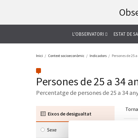
Salta
Obse
al
contingut
L’OBSERVATORI
ESTAT DE S
Inici
Context socioeconòmic
Indicadors
Persones de 25 a
Persones de 25 a 34 an
Percentatge de persones de 25 a 34 anys
Torna 
Eixos de desigualtat
Sexe
Desc