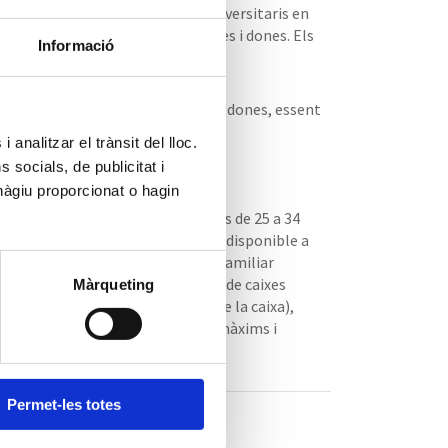
es de 25 a 34 anys amb estudis universitaris en
en l’indicador, per separat en homes i dones. Els
Informació
des de l’indicador.
l’indicador, per separat en homes i dones, essent
 analitzar el trànsit del lloc.
socials, de publicitat i
hàgiu proporcionat o hagin
ribueix el percentatge de persones de 25 a 34
ns els tercils de la renda familiar disponible a
de les dades ordenades de la renda familiar
cil amb més renda). Els diagrames de caixes
Màrqueting
 del percentil 50 (línia interior de la caixa),
cs (punt per sobre o per sota dels màxims i
Permet-les totes