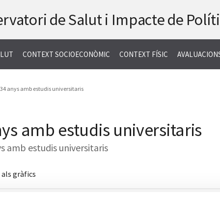
rvatori de Salut
i Impacte de Polít
ALUT
CONTEXT SOCIOECONÒMIC
CONTEXT FÍSIC
AVALUACION
 34 anys amb estudis universitaris
ys amb estudis universitaris
 amb estudis universitaris
als gràfics
ripció del mapa