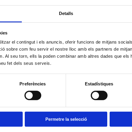
igura de dalt es mostra com es distribueix el percentatge de person
trictes de la ciutat agrupats segons els quintils dels valors que pr
Detalls
s es construeixen creant 5 grups iguals a partir de les dades ordena
igura de baix es mostren els districtes ordenats segons el valor de 
kies
ia negra la mitjana de Barcelona.
tzar el contingut i els anuncis, oferir funcions de mitjans socials i
 sobre com feu servir el nostre lloc amb els partners de mitjans 
ripció del gràfic
m. Al seu torn, ells la poden combinar amb altres dades que els 
 heu fet dels seus serveis.
esta figura es mostra, utilitzant diagrames de caixes, com es dist
b estudis universitaris en els districtes de la ciutat agrupats sego
stricte. Els tercils es construeixen creant 3 grups iguals a partir 
ible (Q1, Q2 i Q3, esssent Q1 el tercil amb menys renda i Q3 el ter
Preferències
Estadístiques
nten els valors dels percentils 25 i 75 (extrems de la caixa), el valor
màxims i mínims (línies per sobre i sota de la caixa) i valors atípi
no atípics) de l’indicador en aquell tercil.
Permetre la selecció
als gràfics