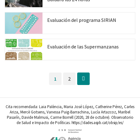
Co
Evaluación del programa SIRIAN
Co
Evaluación de las Supermanzanas
1
2
Cita recomendada: Laia Palència, Maria José López, Catherine Pérez, Carles
Ariza, Mercè Gotsens, Vanessa Puig-Barrachina, Lucía Artazcoz, Maribel
Pasarín, Davide Malmusi, Carme Borrell (2020, 28 de octubre). Observatorio
de Salud e Impacto de Políticas.
https://dades.aspb.cat/obsip/es/