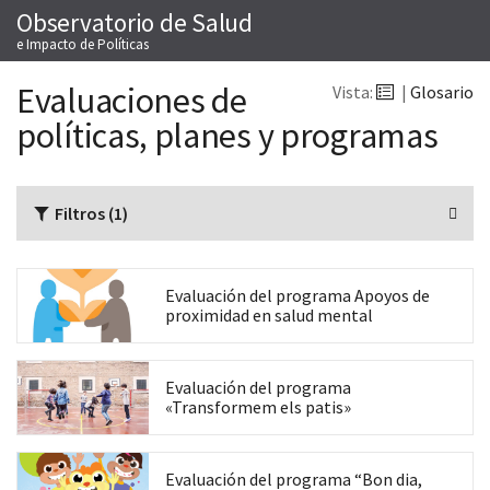
Observatorio de Salud
Saltar
M
al
e Impacto de Políticas
contenido
Evaluaciones de
Vista:
|
Glosario
políticas, planes y programas
Filtros (1)
Co
Evaluación del programa Apoyos de
proximidad en salud mental
Co
Evaluación del programa
«Transformem els patis»
Co
Evaluación del programa “Bon dia,