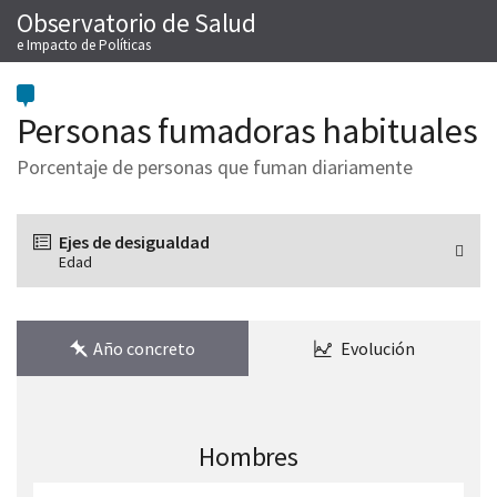
Observatorio de Salud
Saltar
M
al
e Impacto de Políticas
contenido
Personas fumadoras habituales
Porcentaje de personas que fuman diariamente
Ejes de desigualdad
Edad
Año concreto
Evolución
Hombres