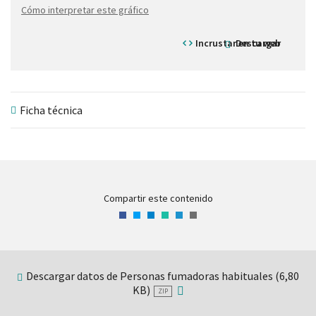
Cómo interpretar este gráfico
Incrustar en tu web
Descargar
Ficha técnica
Compartir este contenido
Facebook
Twitter
LinkedIn
WhatsApp
Telegram
Correo
electrónico
Descargar datos de Personas fumadoras habituales (6,80
KB)
ZIP