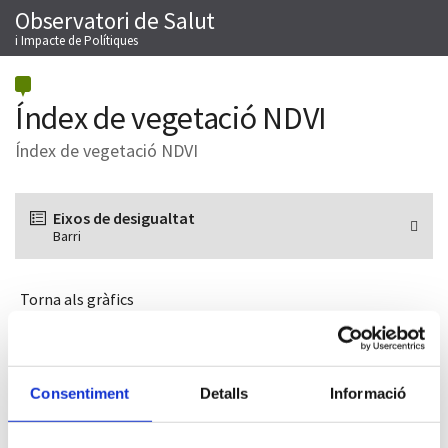
Observatori de Salut
Salta
M
al
i Impacte de Polítiques
contingut
Índex de vegetació NDVI
Índex de vegetació NDVI
Eixos de desigualtat
Barri
Torna als gràfics
Descripció del mapa
Consentiment
Detalls
Informació
A la figura de dalt es mostra com es distribueix l’Índex de
vegetació NDVI en els barris de la ciutat agrupats segons els