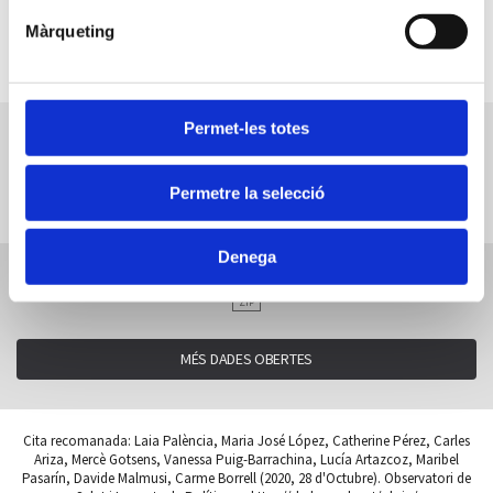
mínims no atípics) de l’indicador en aquell quintil.
Màrqueting
Torna als gràfics
Permet-les totes
Compartiu aquest contingut
Permetre la selecció
Facebook
Twitter
LinkedIn
WhatsApp
Telegram
Correu
electrònic
Denega
Descarrega dades de Índex de vegetació NDVI (7,57 KiB)
ZIP
MÉS DADES OBERTES
Cita recomanada: Laia Palència, Maria José López, Catherine Pérez, Carles
Ariza, Mercè Gotsens, Vanessa Puig-Barrachina, Lucía Artazcoz, Maribel
Pasarín, Davide Malmusi, Carme Borrell (2020, 28 d'Octubre). Observatori de