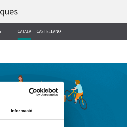
iques
CERCA
S
CATALÀ
CASTELLANO
Informació