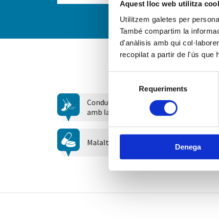
Aquest lloc web utilitza coo
Utilitzem galetes per personali
També compartim la informació
d'anàlisis amb qui col·labore
recopilat a partir de l'ús que
Selecció
Requeriments
de
consentiment
Conductes relacionades
amb la salut
Malalties cròniques
Denega