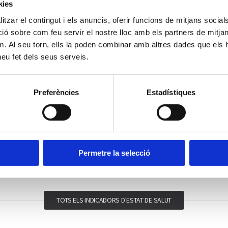
kies
tzar el contingut i els anuncis, oferir funcions de mitjans socials i
 sobre com feu servir el nostre lloc amb els partners de mitjans 
m. Al seu torn, ells la poden combinar amb altres dades que els 
 heu fet dels seus serveis.
Indicadors
Preferències
Estadístiques
Salut percebuda
Salut mental
Mortalitat
Permetre la selecció
TOTS ELS INDICADORS D'ESTAT DE SALUT