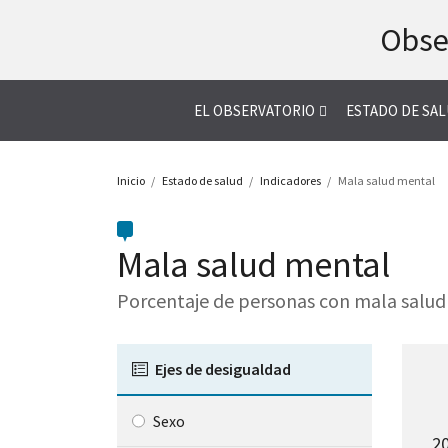
Saltar
Obse
al
contenido
EL OBSERVATORIO
ESTADO DE SA
Inicio
Estado de salud
Indicadores
Mala salud mental
Mala salud mental
Porcentaje de personas con mala salu
Ejes de desigualdad
Sexo
El
el