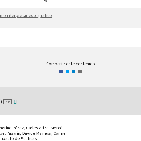
mo interpretar este gráfico
Compartir este contenido
Facebook
Twitter
LinkedIn
Correo
electrónico
)
ZIP
herine Pérez, Carles Ariza, Mercè
ibel Pasarín, Davide Malmusi, Carme
Impacto de Políticas.