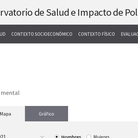
rvatorio de Salud
e Impacto de Pol
LUD
CONTEXTO SOCIOECONÓMICO
CONTEXTO FÍSICO
EVALUA
d mental
Mapa
Gráfico
egir
Elegir
Hombres
Mujeres