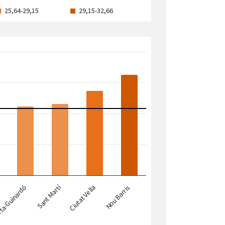
25,64-29,15
29,15-32,66
Sant Martí
Ciutat Vella
Nou Barris
ta-Guinardó