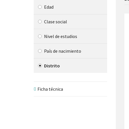
a
Edad
pa
mo
Clase social
Nivel de estudios
País de nacimiento
Distrito
Ficha técnica