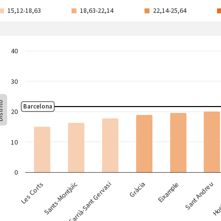
15,12-18,63
18,63-22,14
22,14-25,64
40
30
rito
Barcelona
20
10
0
Sarrià-Sant Gervasi
Gràcia
Eixample
Les Corts
Sant Andreu
Sants-Montjuïc
Hor