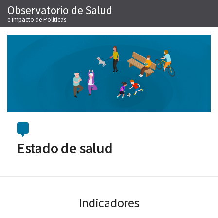
Observatorio de Salud
Saltar
M
al
e Impacto de Políticas
contenido
Estado de salud
Indicadores