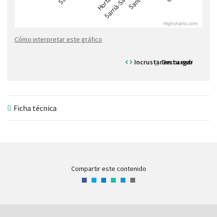
Highcharts.com
Cómo interpretar este gráfico
Incrustar en tu web
Descargar
Ficha técnica
Compartir este contenido
Facebook
Twitter
LinkedIn
WhatsApp
Telegram
Correo
electrónico