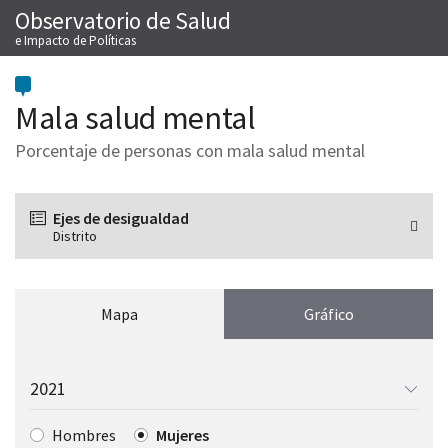
Observatorio de Salud
Saltar
M
al
e Impacto de Políticas
contenido
Mala salud mental
Porcentaje de personas con mala salud mental
Ejes de desigualdad
Distrito
Mapa
Gráfico
Elegir
el
año
para
Elegir
Hombres
Mujeres
mostrar: