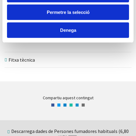
15-44 anys
45-64 anys
65 anys o més
Highcharts.com
Permetre la selecció
Com interpretar aquest gràfic
Denega
Incrusteu-ho al vostre web
Descarregar
Fitxa tècnica
Compartiu aquest contingut
Facebook
Twitter
LinkedIn
WhatsApp
Telegram
Correu
electrònic
Descarrega dades de Persones fumadores habituals (6,80