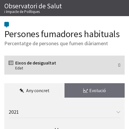
Observatori de Salut
Salta
M
al
i Impacte de Polítiques
contingut
Persones fumadores habituals
Percentatge de persones que fumen diàriament
Eixos de desigualtat
Edat
Any concret
Evolució
Trieu
l’any
per
mostrar: