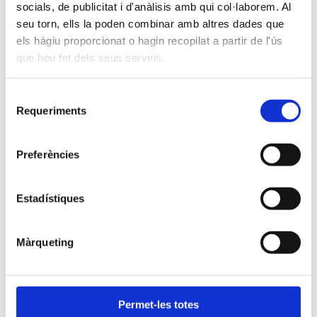
Com interpretar aquest gràfic
socials, de publicitat i d'anàlisis amb qui col·laborem. Al
seu torn, ells la poden combinar amb altres dades que
Dones
els hàgiu proporcionat o hagin recopilat a partir de l'ús
que heu fet dels seus serveis.
25
Selecció
Requeriments
de
20
consentiment
Preferències
Barcelona
15
Edat
Estadístiques
10
Màrqueting
5
Permet-les totes
0