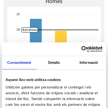
Homes
25
20
Barcelona
15
Edat
10
Consentiment
Detalls
Informació
5
Aquest lloc web utilitza cookies
Utilitzem galetes per personalitzar el contingut i els
0
anuncis, oferir funcions de mitjans socials i analitzar el
15-44 anys
45-64 anys
65 anys o més
trànsit del lloc. També compartim la informació sobre
Highcharts.com
com feu servir el nostre lloc amb els partners de mitjans