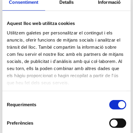
mostrar:
Consentiment
Detalls
Informació
100
Aquest lloc web utilitza cookies
Utilitzem galetes per personalitzar el contingut i els
80
Barcelona
anuncis, oferir funcions de mitjans socials i analitzar el
trànsit del lloc. També compartim la informació sobre
com feu servir el nostre lloc amb els partners de mitjans
60
socials, de publicitat i d'anàlisis amb qui col·laborem. Al
Sexe
seu torn, ells la poden combinar amb altres dades que
40
els hàgiu proporcionat o hagin recopilat a partir de l'ús
que heu fet dels seus serveis.
20
Selecció
Requeriments
de
0
consentiment
Homes
Dones
Preferències
Highcharts.com