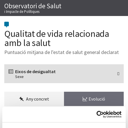
Observatori de Salut
Salta
M
al
i Impacte de Polítiques
contingut
Qualitat de vida relacionada
amb la salut
Puntuació mitjana de l'estat de salut general declarat
Eixos de desigualtat
Sexe
Any concret
Evolució
Trieu
l’any
per