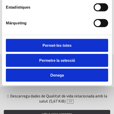
Com interpretar aquest gràfic
Estadístiques
Incrusteu-ho al vostre web
Descarregar
Màrqueting
Fitxa tècnica
Permet-les totes
Permetre la selecció
Compartiu aquest contingut
Denega
Facebook
Twitter
LinkedIn
WhatsApp
Telegram
Correu
electrònic
Descarrega dades de Qualitat de vida relacionada amb la
salut (5,67 KiB)
ZIP