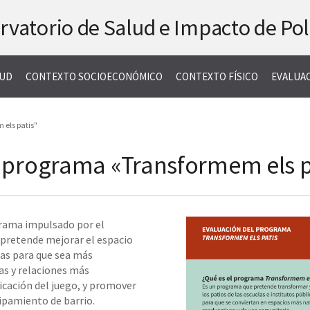
rvatorio de Salud
e Impacto de Pol
LUD
CONTEXTO SOCIOECONÓMICO
CONTEXTO FÍSICO
EVALUA
els patis"
 programa «Transformem els p
rama impulsado por el
pretende mejorar el espacio
elas para que sea más
as y relaciones más
ificación del juego, y promover
ipamiento de barrio.