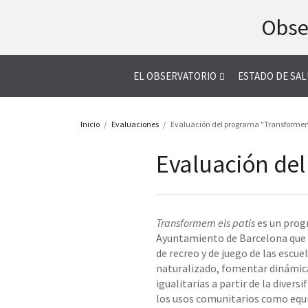
Saltar
Obse
al
contenido
EL OBSERVATORIO
ESTADO DE SA
Inicio
Evaluaciones
Evaluación del programa "Transformem 
Evaluación del
Transformem els patis
es un prog
Ayuntamiento de Barcelona que 
de recreo y de juego de las escu
naturalizado, fomentar dinámic
igualitarias a partir de la divers
los usos comunitarios como equ