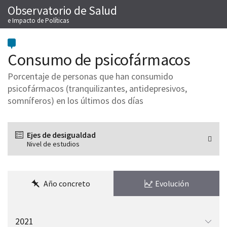
Observatorio de Salud
Saltar
M
al
e Impacto de Políticas
contenido
Consumo de psicofármacos
Porcentaje de personas que han consumido
psicofármacos (tranquilizantes, antidepresivos,
somníferos) en los últimos dos días
Ejes de desigualdad
Nivel de estudios
Año concreto
Evolución
Elegir
el