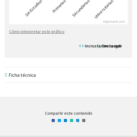
Sin Estudios
Primarios
Secundarios
Universitarios
Highcharts.com
Cómo interpretar este gráfico
Incrustar en tu web
Descargar
Ficha técnica
Compartir este contenido
Facebook
Twitter
LinkedIn
WhatsApp
Telegram
Correo
electrónico