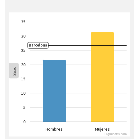
año
para
mostrar:
35
30
Barcelona
25
20
Sexo
15
10
5
0
Hombres
Mujeres
Highcharts.com