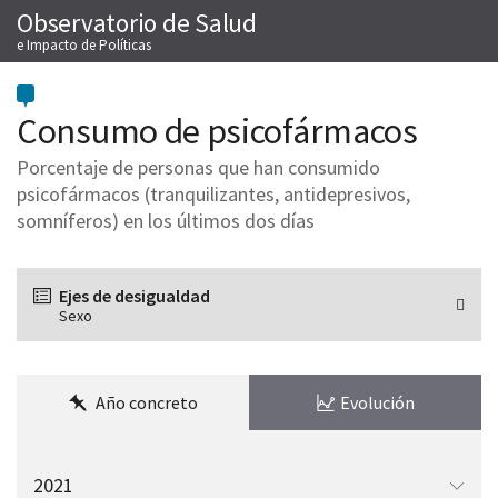
Observatorio de Salud
Saltar
M
al
e Impacto de Políticas
contenido
Consumo de psicofármacos
Porcentaje de personas que han consumido
psicofármacos (tranquilizantes, antidepresivos,
somníferos) en los últimos dos días
Ejes de desigualdad
Sexo
Año concreto
Evolución
Elegir
el