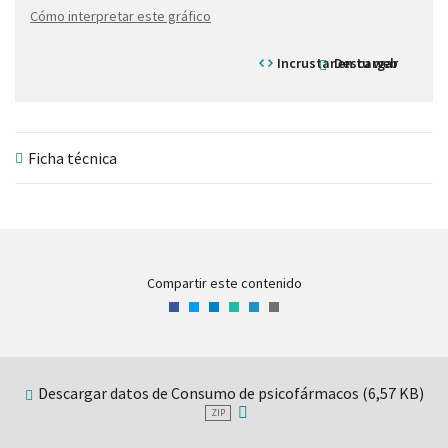
Cómo interpretar este gráfico
Incrustar en tu web
Descargar
Ficha técnica
Compartir este contenido
Facebook
Twitter
LinkedIn
WhatsApp
Telegram
Correo
electrónico
Descargar datos de Consumo de psicofármacos (6,57 KB)
ZIP