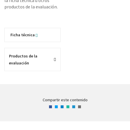
la ficha técnica u otros
productos de la evaluación.
Ficha técnica
Productos de la
evaluación
Compartir este contenido
Facebook
Twitter
LinkedIn
WhatsApp
Telegram
Correo
electrónico